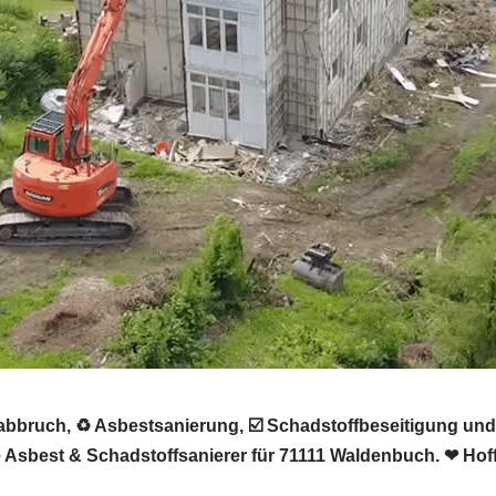
bbruch, ♻ Asbestsanierung, ☑️ Schadstoffbeseitigung und
sbest & Schadstoffsanierer für 71111 Waldenbuch. ❤ Hoffe