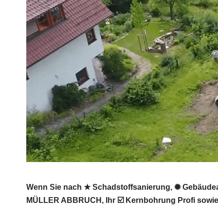
Wenn Sie nach ★ Schadstoffsanierung, ✺ Gebäudea
MÜLLER ABBRUCH, Ihr ☑️ Kernbohrung Profi sowie A