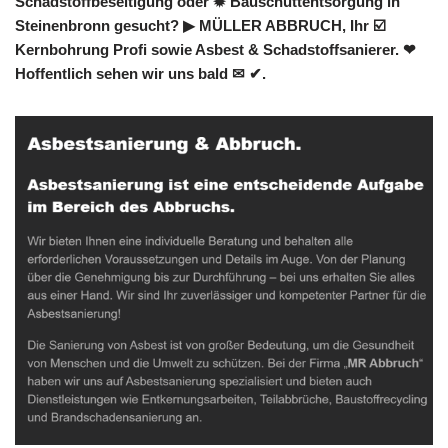
Schadstoffbeseitigung oder ✹ Bauschuttentsorgung in
Steinenbronn gesucht? ▶︎ MÜLLER ABBRUCH, Ihr ☑️
Kernbohrung Profi sowie Asbest & Schadstoffsanierer. ❤
Hoffentlich sehen wir uns bald ✉ ✔.