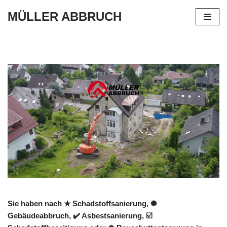
MÜLLER ABBRUCH
Zum
Inhalt
springen
Sie haben nach ★ Schadstoffsanierung, ✺
Gebäudeabbruch, ✔️ Asbestsanierung, ☑️