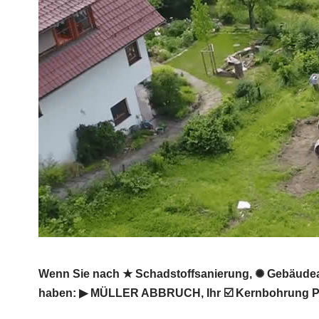
Wenn Sie nach ★ Schadstoffsanierung, ✺ Gebäudeab
haben: ▶︎ MÜLLER ABBRUCH, Ihr ☑️ Kernbohrung Pro