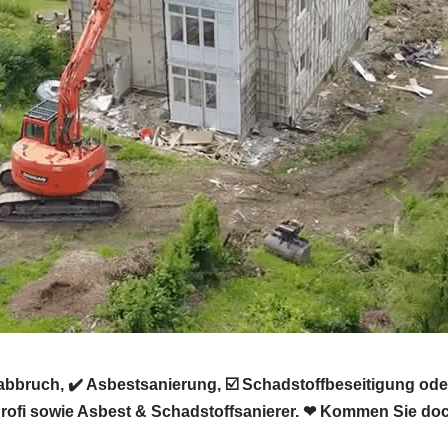
bruch, ✔️ Asbestsanierung, ☑️ Schadstoffbeseitigung ode
fi sowie Asbest & Schadstoffsanierer. ❤ Kommen Sie doc