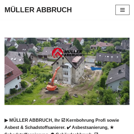
MÜLLER ABBRUCH
Zum
Inhalt
springen
▶︎ MÜLLER ABBRUCH, Ihr ☑️ Kernbohrung Profi sowie
Asbest & Schadstoffsanierer. ✔️ Asbestsanierung, ★