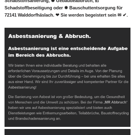
Schadstoffsanierung, ✺ Gebäudeabbruch, ☑️
Schadstoffbeseitigung oder ✹ Bauschuttentsorgung für
72141 Walddorfhäslach. ❤ Sie werden begeistert sein ✉ ✔.