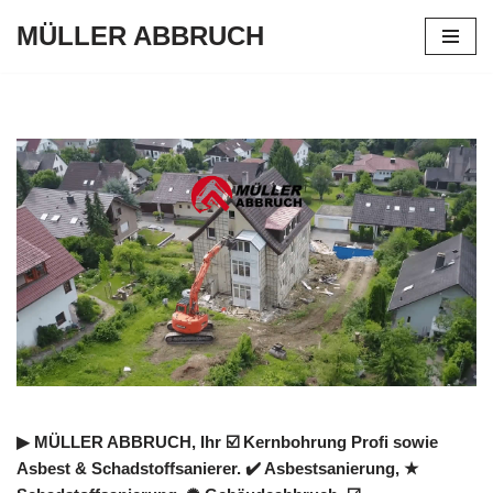
MÜLLER ABBRUCH
Zum
Inhalt
springen
▶︎ MÜLLER ABBRUCH, Ihr ☑️ Kernbohrung Profi sowie
Asbest & Schadstoffsanierer. ✔️ Asbestsanierung, ★