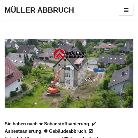
MÜLLER ABBRUCH
Zum
Inhalt
springen
Sie haben nach ★ Schadstoffsanierung, ✔️
Asbestsanierung, ✺ Gebäudeabbruch, ☑️