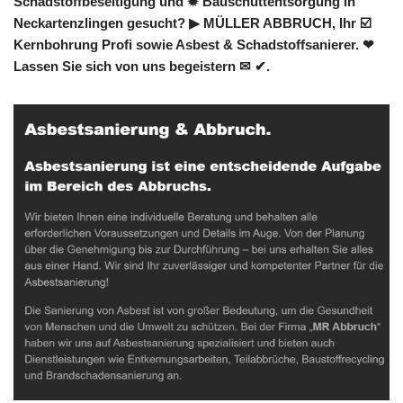
Schadstoffbeseitigung und ✹ Bauschuttentsorgung in
Neckartenzlingen gesucht? ▶︎ MÜLLER ABBRUCH, Ihr ☑️
Kernbohrung Profi sowie Asbest & Schadstoffsanierer. ❤
Lassen Sie sich von uns begeistern ✉ ✔.