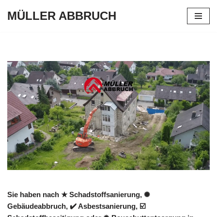
MÜLLER ABBRUCH
Zum
Inhalt
springen
Sie haben nach ★ Schadstoffsanierung, ✺
Gebäudeabbruch, ✔️ Asbestsanierung, ☑️