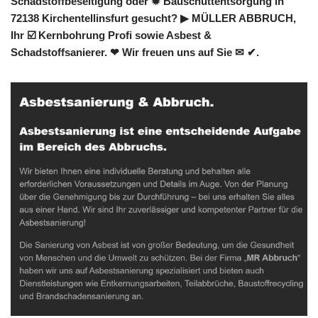
Schadstoffbeseitigung oder ✹ Bauschuttentsorgung in
72138 Kirchentellinsfurt gesucht? ▶︎ MÜLLER ABBRUCH,
Ihr ☑️ Kernbohrung Profi sowie Asbest &
Schadstoffsanierer. ❤ Wir freuen uns auf Sie ✉ ✔.