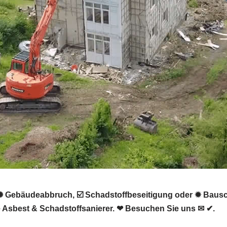
✺ Gebäudeabbruch, ☑️ Schadstoffbeseitigung oder ✹ Baus
Asbest & Schadstoffsanierer. ❤ Besuchen Sie uns ✉ ✔.