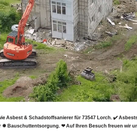
e Asbest & Schadstoffsanierer für 73547 Lorch. ✔️ Asbes
r ✹ Bauschuttentsorgung. ❤ Auf Ihren Besuch freuen wir u