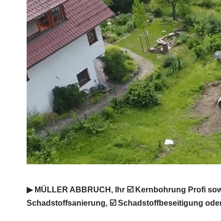
▶︎ MÜLLER ABBRUCH, Ihr ☑️ Kernbohrung Profi sowi
Schadstoffsanierung, ☑️ Schadstoffbeseitigung ode