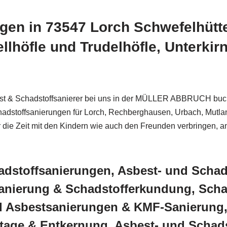
gen in 73547 Lorch Schwefelhütt
lhöfle und Trudelhöfle, Unterkirn
t & Schadstoffsanierer bei uns in der MÜLLER ABBRUCH buchen
 Schadstoffsanierungen für Lorch, Rechberghausen, Urbach, Mutl
 die Zeit mit den Kindern wie auch den Freunden verbringen, a
dstoffsanierungen, Asbest- und Schad
anierung & Schadstofferkundung, Scha
d Asbestsanierungen & KMF-Sanierung
age & Entkernung, Asbest- und Schads