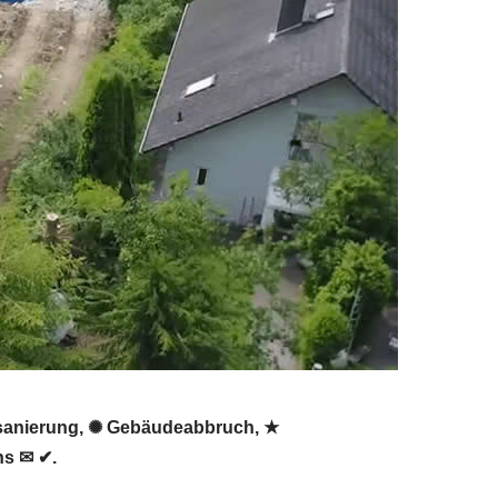
tsanierung, ✺ Gebäudeabbruch, ★
ns ✉ ✔.