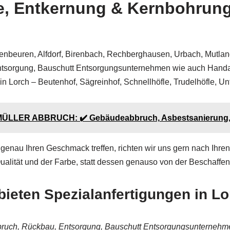
 Entkernung & Kernbohrung s
enbeuren, Alfdorf, Birenbach, Rechberghausen, Urbach, Mutlan
Entsorgung, Bauschutt Entsorgungsunternehmen wie auch Han
Lorch – Beutenhof, Sägreinhof, Schnellhöfle, Trudelhöfle, Un
 MÜLLER ABBRUCH: ✔️ Gebäudeabbruch, Asbestsanierung, 
genau Ihren Geschmack treffen, richten wir uns gern nach Ihre
Qualität und der Farbe, statt dessen genauso von der Beschaff
ieten Spezialanfertigungen in Lo
bbruch, Rückbau, Entsorgung, Bauschutt Entsorgungsunterneh