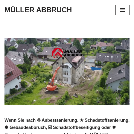
MÜLLER ABBRUCH
Zum
Inhalt
springen
Wenn Sie nach ♻ Asbestsanierung, ★ Schadstoffsanierung,
✺ Gebäudeabbruch, ☑️ Schadstoffbeseitigung oder ✹