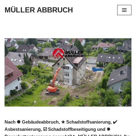
MÜLLER ABBRUCH
Zum
Inhalt
springen
Nach ✺ Gebäudeabbruch, ★ Schadstoffsanierung, ✔️
Asbestsanierung, ☑️ Schadstoffbeseitigung und ✹