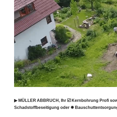
▶︎ MÜLLER ABBRUCH, Ihr ☑️ Kernbohrung Profi sowi
Schadstoffbeseitigung oder ✹ Bauschuttentsorgung 