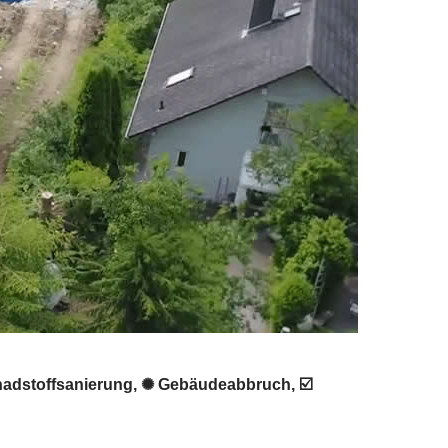
hadstoffsanierung, ✺ Gebäudeabbruch, ☑️