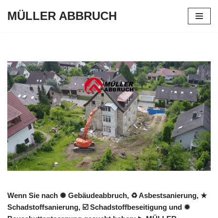
MÜLLER ABBRUCH
Zum
Inhalt
springen
Wenn Sie nach ✺ Gebäudeabbruch, ♻ Asbestsanierung, ★
Schadstoffsanierung, ☑️ Schadstoffbeseitigung und ✹