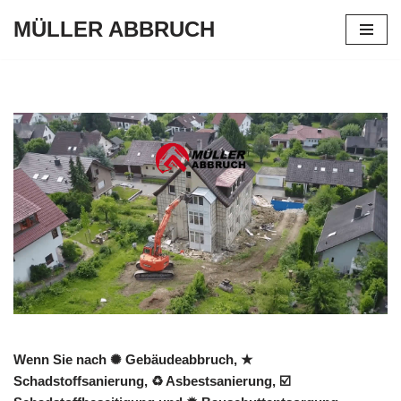
MÜLLER ABBRUCH
Zum
Inhalt
springen
Wenn Sie nach ✺ Gebäudeabbruch, ★
Schadstoffsanierung, ♻ Asbestsanierung, ☑️