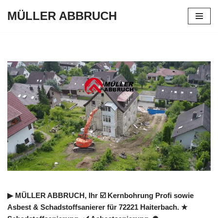
MÜLLER ABBRUCH
Zum
Inhalt
springen
▶︎ MÜLLER ABBRUCH, Ihr ☑️ Kernbohrung Profi sowie
Asbest & Schadstoffsanierer für 72221 Haiterbach. ★