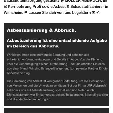
Bauschuttentsorgung gesucht? ▶︎ MÜLLER ABBRUCH, Ihr
☑️ Kernbohrung Profi sowie Asbest & Schadstoffsanierer in
Wimsheim. ❤ Lassen Sie sich von uns begeistern ✉ ✔.