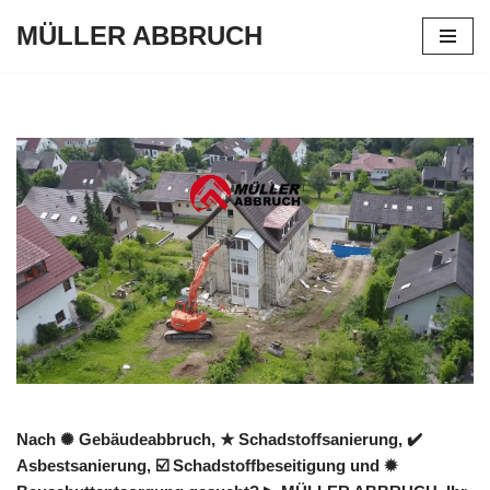
MÜLLER ABBRUCH
Zum
Inhalt
springen
Nach ✺ Gebäudeabbruch, ★ Schadstoffsanierung, ✔️
Asbestsanierung, ☑️ Schadstoffbeseitigung und ✹