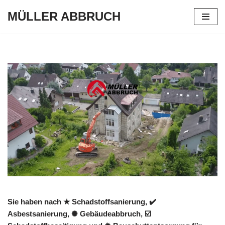
MÜLLER ABBRUCH
Zum
Inhalt
springen
Sie haben nach ★ Schadstoffsanierung, ✔️
Asbestsanierung, ✺ Gebäudeabbruch, ☑️