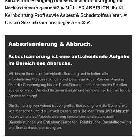
Schadstoffbeseitigung und ✹ Bauschuttentsorgung für
Neckarzimmern gesucht? ▶︎ MÜLLER ABBRUCH, Ihr ☑️
Kernbohrung Profi sowie Asbest & Schadstoffsanierer. ❤
Lassen Sie sich von uns begeistern ✉ ✔.