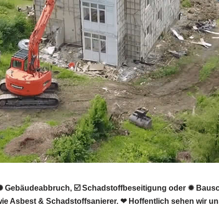
✺ Gebäudeabbruch, ☑️ Schadstoffbeseitigung oder ✹ Baus
 Asbest & Schadstoffsanierer. ❤ Hoffentlich sehen wir un