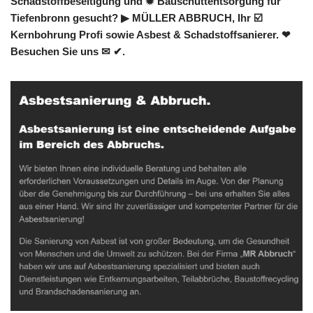
Schadstoffbeseitigung und ✹ Bauschuttentsorgung für
Tiefenbronn gesucht? ▶︎ MÜLLER ABBRUCH, Ihr ☑️
Kernbohrung Profi sowie Asbest & Schadstoffsanierer. ❤
Besuchen Sie uns ✉ ✔.