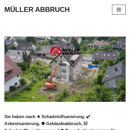
MÜLLER ABBRUCH
Zum
Inhalt
springen
Sie haben nach ★ Schadstoffsanierung, ✔️
Asbestsanierung, ✺ Gebäudeabbruch, ☑️