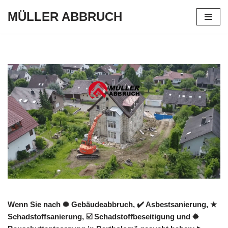
MÜLLER ABBRUCH
Zum
Inhalt
springen
Wenn Sie nach ✺ Gebäudeabbruch, ✔️ Asbestsanierung, ★
Schadstoffsanierung, ☑️ Schadstoffbeseitigung und ✹