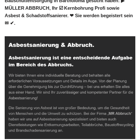
Bauschuttentsorgung in Bartholomä gesucht haben: ▶︎
MÜLLER ABBRUCH, Ihr ☑️ Kernbohrung Profi sowie
Asbest & Schadstoffsanierer. ❤ Sie werden begeistert sein
✉ ✔.