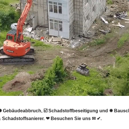
 ✺ Gebäudeabbruch, ☑️ Schadstoffbeseitigung und ✹ Bausc
 Schadstoffsanierer. ❤ Besuchen Sie uns ✉ ✔.