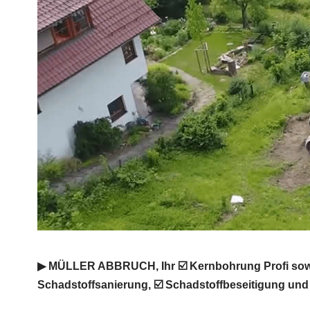
▶︎ MÜLLER ABBRUCH, Ihr ☑️ Kernbohrung Profi sowi
Schadstoffsanierung, ☑️ Schadstoffbeseitigung un