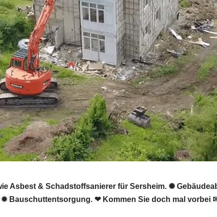
e Asbest & Schadstoffsanierer für Sersheim. ✺ Gebäudeab
d ✹ Bauschuttentsorgung. ❤ Kommen Sie doch mal vorbei ✉