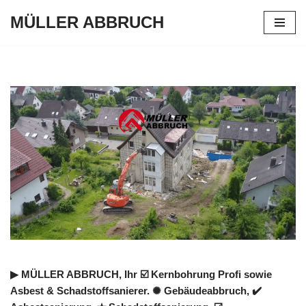
MÜLLER ABBRUCH
Zum
Inhalt
springen
▶︎ MÜLLER ABBRUCH, Ihr ☑️ Kernbohrung Profi sowie
Asbest & Schadstoffsanierer. ✺ Gebäudeabbruch, ✔️