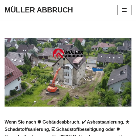
MÜLLER ABBRUCH
Zum
Inhalt
springen
Wenn Sie nach ✺ Gebäudeabbruch, ✔️ Asbestsanierung, ★
Schadstoffsanierung, ☑️ Schadstoffbeseitigung oder ✹