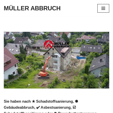
MÜLLER ABBRUCH
Zum
Inhalt
springen
Sie haben nach ★ Schadstoffsanierung, ✺
Gebäudeabbruch, ✔️ Asbestsanierung, ☑️