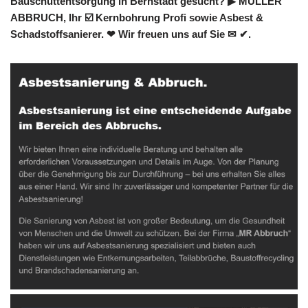
Bauschuttentsorgung in Bernstadt gesucht? ▶︎ MÜLLER
ABBRUCH, Ihr ☑️ Kernbohrung Profi sowie Asbest &
Schadstoffsanierer. ❤ Wir freuen uns auf Sie ✉ ✔.