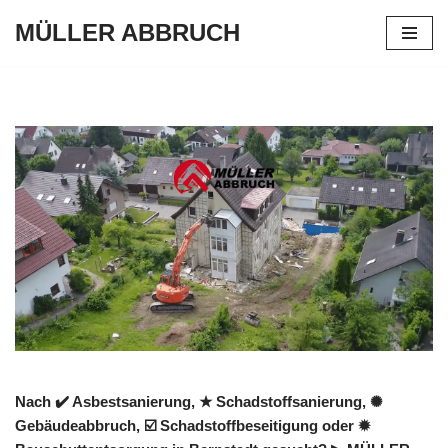
MÜLLER ABBRUCH
Zum
Inhalt
springen
Nach ✔️ Asbestsanierung, ★ Schadstoffsanierung, ✺
Gebäudeabbruch, ☑️ Schadstoffbeseitigung oder ✹