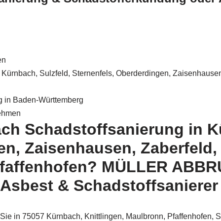
en
Kürnbach, Sulzfeld, Sternenfels, Oberderdingen, Zaisenhausen,
g in Baden-Württemberg
nehmen
ach Schadstoffsanierung in K
en, Zaisenhausen, Zaberfeld
 Pfaffenhofen? MÜLLER ABBRU
Asbest & Schadstoffsanierer 
ie in 75057 Kürnbach, Knittlingen, Maulbronn, Pfaffenhofen, S