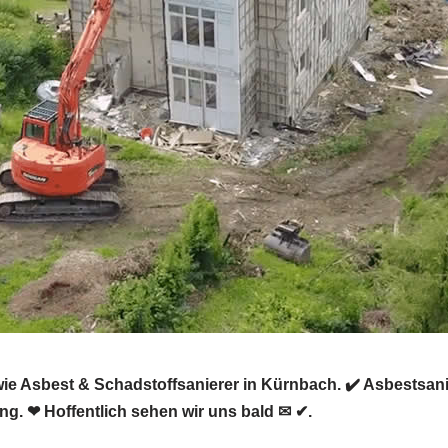
e Asbest & Schadstoffsanierer in Kürnbach. ✔️ Asbestsa
g. ❤ Hoffentlich sehen wir uns bald ✉ ✔.