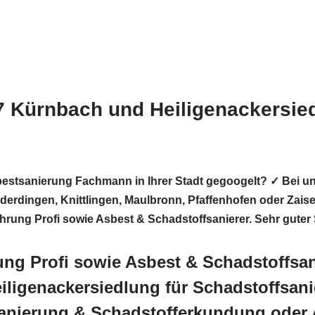
7 Kürnbach und Heiligenackersi
estsanierung Fachmann in Ihrer Stadt gegoogelt? ✓ Bei
rderdingen, Knittlingen, Maulbronn, Pfaffenhofen oder Zais
ohrung Profi sowie Asbest & Schadstoffsanierer. Sehr gute
 Profi sowie Asbest & Schadstoffsani
ligenackersiedlung für Schadstoffsan
anierung & Schadstofferkundung oder 