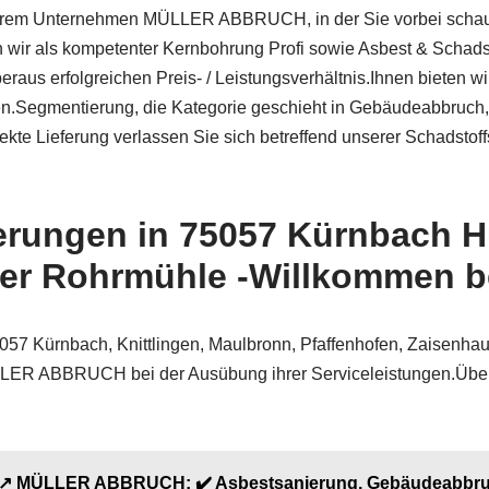
erem Unternehmen MÜLLER ABBRUCH, in der Sie vorbei schauen
n wir als kompetenter Kernbohrung Profi sowie Asbest & Schad
eraus erfolgreichen Preis- / Leistungsverhältnis.Ihnen bieten 
ien.Segmentierung, die Kategorie geschieht in Gebäudeabbruch
ekte Lieferung verlassen Sie sich betreffend unserer Schadstof
erungen in 75057 Kürnbach 
der Rohrmühle -Willkommen b
ürnbach, Knittlingen, Maulbronn, Pfaffenhofen, Zaisenhausen
LLER ABBRUCH bei der Ausübung ihrer Serviceleistungen.Über 
| ↗️ MÜLLER ABBRUCH: ✔️ Asbestsanierung, Gebäudeabbru