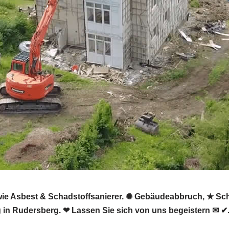
e Asbest & Schadstoffsanierer. ✺ Gebäudeabbruch, ★ Scha
in Rudersberg. ❤ Lassen Sie sich von uns begeistern ✉ ✔