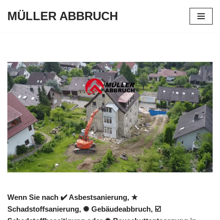
MÜLLER ABBRUCH
Zum
Inhalt
springen
Wenn Sie nach ✔️ Asbestsanierung, ★
Schadstoffsanierung, ✺ Gebäudeabbruch, ☑️