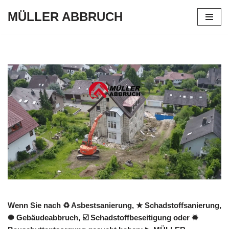
MÜLLER ABBRUCH
Zum
Inhalt
springen
Wenn Sie nach ♻ Asbestsanierung, ★ Schadstoffsanierung,
✺ Gebäudeabbruch, ☑️ Schadstoffbeseitigung oder ✹