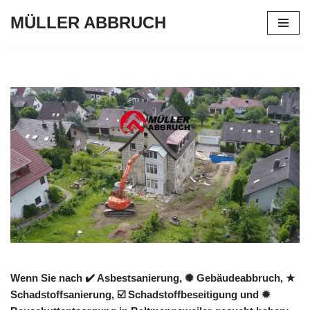
MÜLLER ABBRUCH
Zum
Inhalt
springen
Wenn Sie nach ✔️ Asbestsanierung, ✺ Gebäudeabbruch, ★
Schadstoffsanierung, ☑️ Schadstoffbeseitigung und ✹