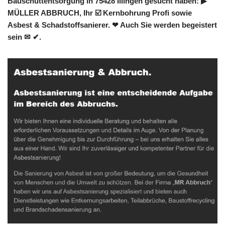
Bauschuttentsorgung in 75428 Illingen gesucht haben: ▶︎
MÜLLER ABBRUCH, Ihr ☑️ Kernbohrung Profi sowie
Asbest & Schadstoffsanierer. ❤ Auch Sie werden begeistert
sein ✉ ✔.