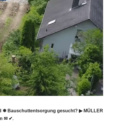
und ✹ Bauschuttentsorgung gesucht? ▶︎ MÜLLER
n ✉ ✔.