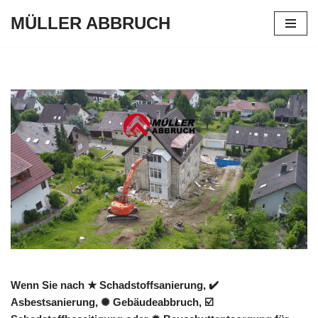
MÜLLER ABBRUCH
Zum
Inhalt
springen
Wenn Sie nach ★ Schadstoffsanierung, ✔️
Asbestsanierung, ✺ Gebäudeabbruch, ☑️