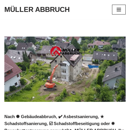
MÜLLER ABBRUCH
Zum
Inhalt
springen
Nach ✺ Gebäudeabbruch, ✔️ Asbestsanierung, ★
Schadstoffsanierung, ☑️ Schadstoffbeseitigung oder ✹