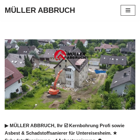
MÜLLER ABBRUCH
Zum
Inhalt
springen
▶︎ MÜLLER ABBRUCH, Ihr ☑️ Kernbohrung Profi sowie
Asbest & Schadstoffsanierer für Untereisesheim. ★