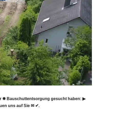
r ✹ Bauschuttentsorgung gesucht haben: ▶︎
uen uns auf Sie ✉ ✔.