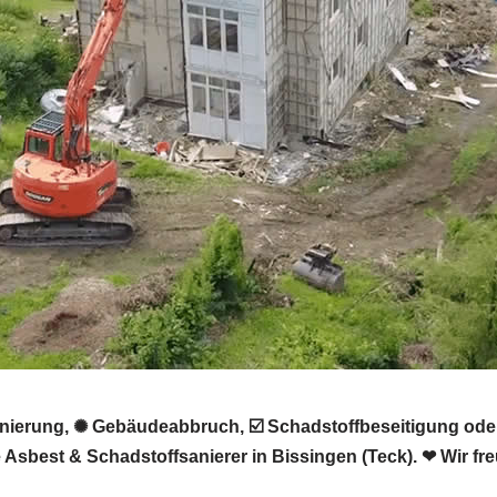
ierung, ✺ Gebäudeabbruch, ☑️ Schadstoffbeseitigung ode
best & Schadstoffsanierer in Bissingen (Teck). ❤ Wir fre