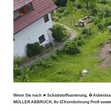
Wenn Sie nach ★ Schadstoffsanierung, ♻ Asbestsan
MÜLLER ABBRUCH, Ihr ☑️ Kernbohrung Profi sowie As