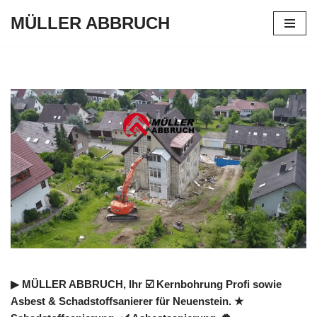
MÜLLER ABBRUCH
Zum
Inhalt
springen
▶︎ MÜLLER ABBRUCH, Ihr ☑️ Kernbohrung Profi sowie
Asbest & Schadstoffsanierer für Neuenstein. ★