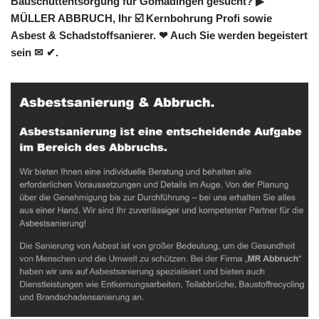
Bauschuttentsorgung für Gomadingen gesucht? ▶︎
MÜLLER ABBRUCH, Ihr ☑️ Kernbohrung Profi sowie
Asbest & Schadstoffsanierer. ❤ Auch Sie werden begeistert
sein ✉ ✔.