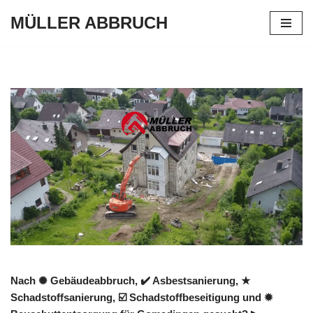
MÜLLER ABBRUCH
Zum
Inhalt
springen
Nach ✺ Gebäudeabbruch, ✔️ Asbestsanierung, ★
Schadstoffsanierung, ☑️ Schadstoffbeseitigung und ✹