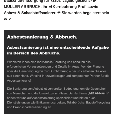
Bauschuttentsorgung für 72202 Nagold gesucht? ▶︎
MÜLLER ABBRUCH, Ihr ☑️ Kernbohrung Profi sowie
Asbest & Schadstoffsanierer. ❤ Sie werden begeistert sein
✉ ✔.