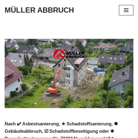
MÜLLER ABBRUCH
Zum
Inhalt
springen
Nach ✔️ Asbestsanierung, ★ Schadstoffsanierung, ✺
Gebäudeabbruch, ☑️ Schadstoffbeseitigung oder ✹