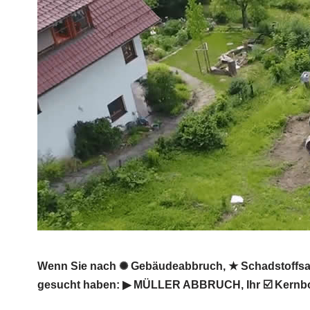
Wenn Sie nach ✺ Gebäudeabbruch, ★ Schadstoffsani
gesucht haben: ▶︎ MÜLLER ABBRUCH, Ihr ☑️ Kernboh