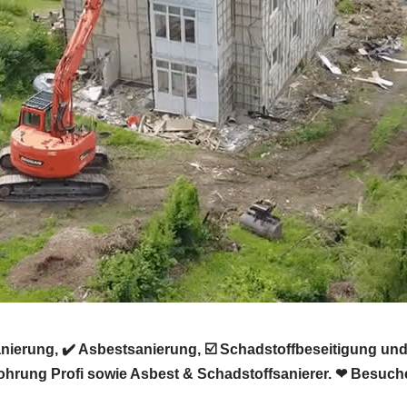
erung, ✔️ Asbestsanierung, ☑️ Schadstoffbeseitigung und
rung Profi sowie Asbest & Schadstoffsanierer. ❤ Besuche