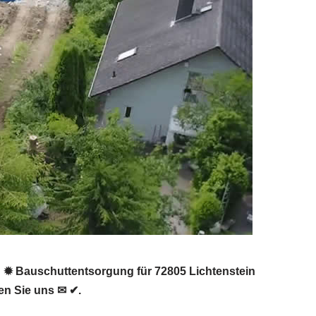
 ✹ Bauschuttentsorgung für 72805 Lichtenstein
n Sie uns ✉ ✔.