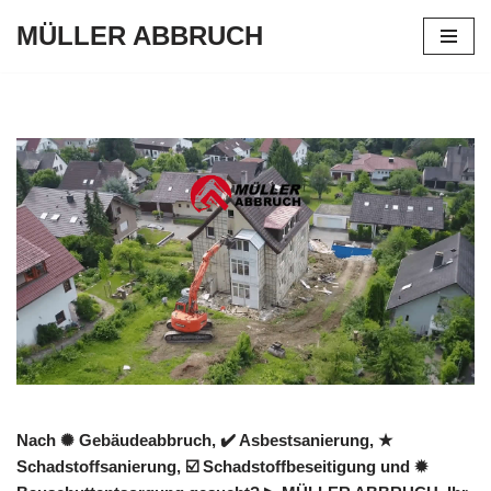
MÜLLER ABBRUCH
Zum
Inhalt
springen
Nach ✺ Gebäudeabbruch, ✔️ Asbestsanierung, ★
Schadstoffsanierung, ☑️ Schadstoffbeseitigung und ✹