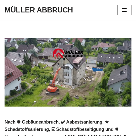
MÜLLER ABBRUCH
Zum
Inhalt
springen
Nach ✺ Gebäudeabbruch, ✔️ Asbestsanierung, ★
Schadstoffsanierung, ☑️ Schadstoffbeseitigung und ✹