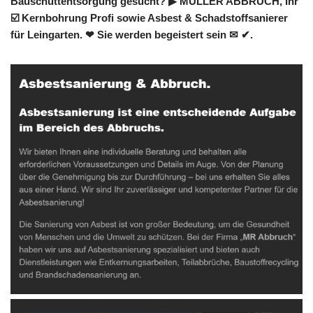
Bauschuttentsorgung gesucht? ▶︎ MÜLLER ABBRUCH, Ihr
☑️ Kernbohrung Profi sowie Asbest & Schadstoffsanierer
für Leingarten. ❤ Sie werden begeistert sein ✉ ✔.