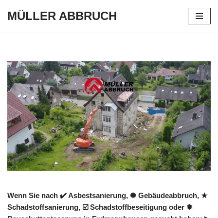
MÜLLER ABBRUCH
Zum
Inhalt
springen
Wenn Sie nach ✔️ Asbestsanierung, ✺ Gebäudeabbruch, ★
Schadstoffsanierung, ☑️ Schadstoffbeseitigung oder ✹