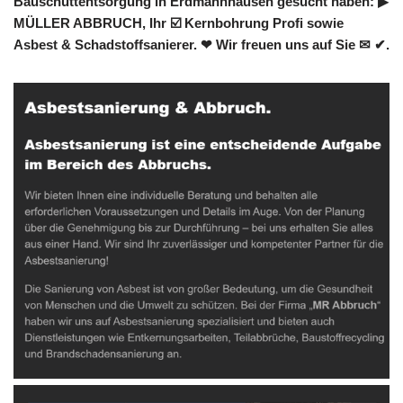
Bauschuttentsorgung in Erdmannhausen gesucht haben: ▶︎
MÜLLER ABBRUCH, Ihr ☑️ Kernbohrung Profi sowie
Asbest & Schadstoffsanierer. ❤ Wir freuen uns auf Sie ✉ ✔.