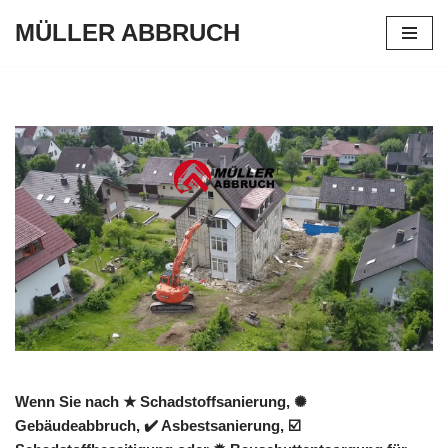
MÜLLER ABBRUCH
Zum
Inhalt
springen
Wenn Sie nach ★ Schadstoffsanierung, ✺
Gebäudeabbruch, ✔️ Asbestsanierung, ☑️