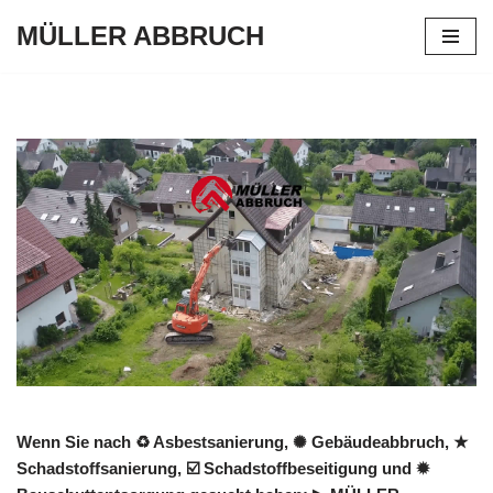
MÜLLER ABBRUCH
Zum
Inhalt
springen
Wenn Sie nach ♻ Asbestsanierung, ✺ Gebäudeabbruch, ★
Schadstoffsanierung, ☑️ Schadstoffbeseitigung und ✹