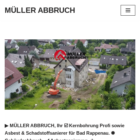
MÜLLER ABBRUCH
Zum
Inhalt
springen
▶︎ MÜLLER ABBRUCH, Ihr ☑️ Kernbohrung Profi sowie
Asbest & Schadstoffsanierer für Bad Rappenau. ✺