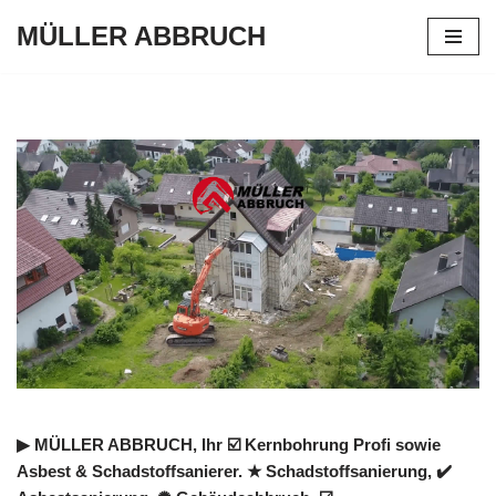
MÜLLER ABBRUCH
Zum
Inhalt
springen
▶︎ MÜLLER ABBRUCH, Ihr ☑️ Kernbohrung Profi sowie
Asbest & Schadstoffsanierer. ★ Schadstoffsanierung, ✔️