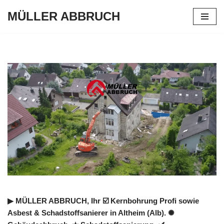
MÜLLER ABBRUCH
Zum
Inhalt
springen
▶︎ MÜLLER ABBRUCH, Ihr ☑️ Kernbohrung Profi sowie
Asbest & Schadstoffsanierer in Altheim (Alb). ✺