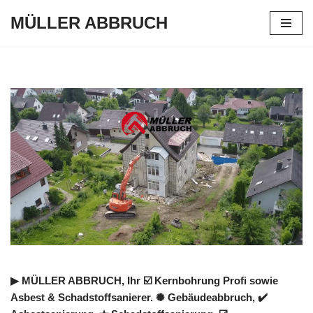
MÜLLER ABBRUCH
Zum
Inhalt
springen
▶︎ MÜLLER ABBRUCH, Ihr ☑️ Kernbohrung Profi sowie
Asbest & Schadstoffsanierer. ✺ Gebäudeabbruch, ✔️